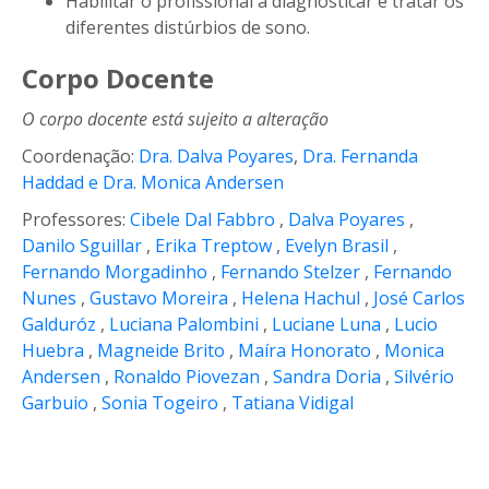
Habilitar o profissional a diagnosticar e tratar os
diferentes distúrbios de sono.
Corpo Docente
O corpo docente está sujeito a alteração
Coordenação:
Dra. Dalva Poyares
,
Dra. Fernanda
Haddad e Dra. Monica Andersen
Professores:
Cibele Dal Fabbro
,
Dalva Poyares
,
Danilo Sguillar
,
Erika Treptow
,
Evelyn Brasil
,
Fernando Morgadinho
,
Fernando Stelzer
,
Fernando
Nunes
,
Gustavo Moreira
,
Helena Hachul
,
José Carlos
Galduróz
,
Luciana Palombini
,
Luciane Luna
,
Lucio
Huebra
,
Magneide Brito
,
Maíra Honorato
,
Monica
Andersen
,
Ronaldo Piovezan
,
Sandra Doria
,
Silvério
Garbuio
,
Sonia Togeiro
,
Tatiana Vidigal