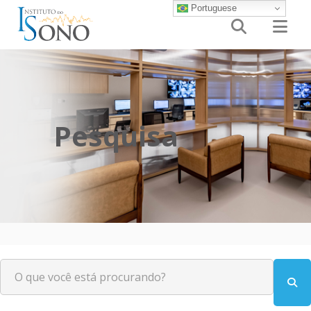
Portuguese


Pesquisa