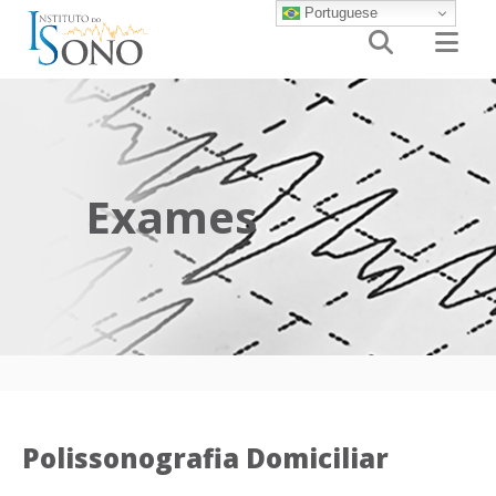
Portuguese


Exames
Polissonografia Domiciliar