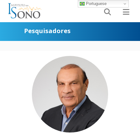
Portuguese


Pesquisadores